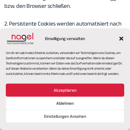
bzw. den Browser schließen.
2. Persistente Cookies werden automatisiert nach
einer vorgegebenen Dauer gelöscht, die sich je
Einwilligung verwalten
nach Cookie unterscheiden kann. Sie können die
Cookies in den Sicherheitseinstellungen Ihres
Um dir ein optimales Erlebnis zu bieten, verwenden wir Technologien wie Cookies, um
Browsers jederzeit löschen.
Geräteinformationen zu speichern und/oder darauf zuzugreifen. Wenn du diesen
Technologien zustimmst, können wir Daten wie das Surfverhalten oder eindeutige IDs
auf dieser Website verarbeiten. Wenn du deine Einwilligung nicht erteilst oder
6.5.2. Zweck der Datenverarbeitung
zurückziehst, können bestimmte Merkmale und Funktionen beeinträchtigt werden.
Wir verwenden Cookies um unsere Website
Akzeptieren
attraktiv und nutzerfreundlich zu gestalten, sie zu
Ablehnen
verbessern und Anfragen zu beschleunigen.
Einstellungen Ansehen
Einige Elemente unserer Internetseite erfordern es,