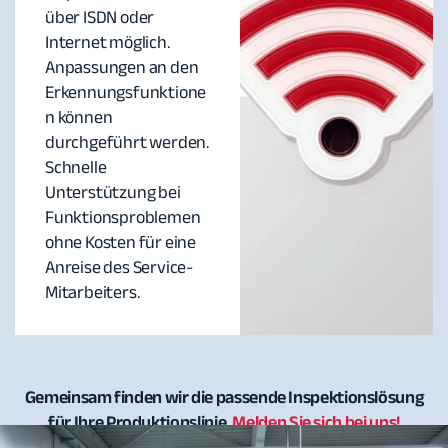
über ISDN oder
Internet möglich.
Anpassungen an den
Erkennungsfunktione
n können
durchgeführt werden.
Schnelle
Unterstützung bei
Funktionsproblemen
ohne Kosten für eine
Anreise des Service-
Mitarbeiters.
Gemeinsam finden wir die passende Inspektionslösung
für Ihre Produktionslinie.
Melden Sie sich bei uns!